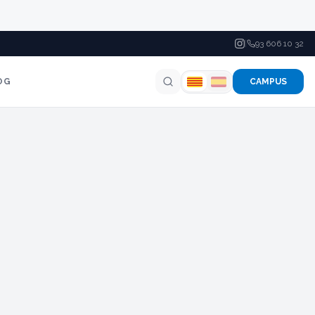
|
93 606 10 32
OG
CAMPUS