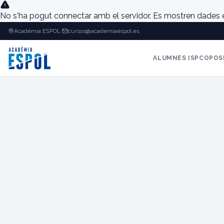
No s'ha pogut connectar amb el servidor. Es mostren dades
Acadèmia ESPOL
·
cursos@academiaespol.es
ALUMNES ISPC
OPOS