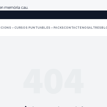
 en memòria cau.
ICIONS
CURSOS PUNTUABLES
PACKS
CONTACTE
NOSALTRES
BL
404