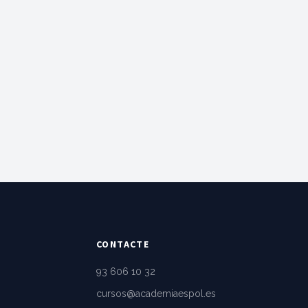
CONTACTE
93 606 10 32
cursos@academiaespol.es